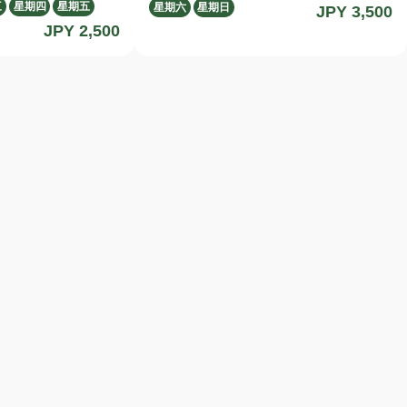
三
星期四
星期五
星期六
星期日
JPY 3,500
言支持，请考虑预订
受，我们提供多语言语音导览（英语・中
JPY 2,500
文・韩语）。 语音导览内容按照日语讲解
的流程编排，您可以通过自己熟悉的语言加
深理解。 在这段沉浸式的旅程中，您将更
深入地感受 Valley of Gangala（ガンガラ
ーの谷）的自然、历史，以及远古的神秘魅
力。 ＜行程特色＞ ・由日语导游带来临场
感十足的讲解 ・多语言支持（语音＋文字
显示），帮助您清晰理解内容 ・专用设备
在接待处提供，无需提前下载应用或准备智
能手机 ・语音播放由导游操作，您只需放
松聆听 ・约90分钟，尽情体验 Valley of
Gangala（ガンガラーの谷）的自然与历史
之旅 6岁至11岁的儿童可自行选择是否使用
语音导览。 如需使用，将另行收取设备使
用费。请在预订前确认相关选项。 ※即使当
天未使用语音导览，设备使用费亦不予退
还，敬请谅解。 ※语音导览将按照日语讲解
的流程，以您选择的语言进行要点说明。
由于内容为事先录制，实际讲解在时间或表
达上可能会略有差异。 感谢您的理解。