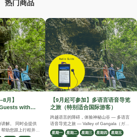
热门商品
–8月】
【9月起可参加】多语言语音导览
Guests with
之旅（特别适合国际游客）
Skills 】 with
跨越语言的障碍，体验神秘山谷 — 多语言
讲解。 同时会提供
语音导览之旅 — Valley of Gangala（ガン
，帮助您跟上行程并加
ガラーの谷）的导览行程以日语进行，但为
星期一
星期二
星期三
星期四
星期五
理解日语口语和书面
了让来自海外的游客也能安心参与并尽情享