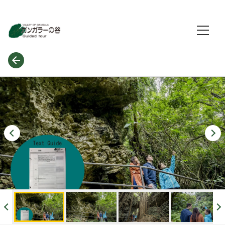
Valley of Gangala
穿越生命的奥秘之旅
Valley of Gangala 官方主页
登录/确认预订
FAQ
语言
English
한국어
简体中文
繁體中文