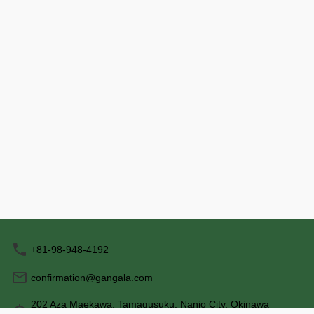
より深くご体感いただ
単なテキストで補足 ・ご自身のペースで
確認しながら参加可能 👉 日本語が理解で
内 ・多言語対応
きる方／音声ガイドが満員の場合におすす
示）で、内容がしっか
め ※テキストガイドは受付にて貸出（レン
は受付で貸出、事前
タル）となります ※6歳～11歳のお子さま
ドやスマートフォンの
は、テキストガイドのご使用の有無をお選
びいただけます ※音声による解説は含まれ
くだけ ・約90
ておりません ※テキストガイドは要点をま
れるガンガラーの谷の
とめた内容のため、ガイドがご案内するす
べての内容を網羅しているものではありま
いただけます。 ご
せん ※表現や内容の順序に一部違いが生じ
使用料が別途発生いた
る場合がございます。あらかじめご了承く
目をご確認の上、ご予
ださい ※よりスムーズに内容を把握された
声ガ
い場合は、多言語音声ガイド付きツアーの
なかった場合でも、端
ご利用をおすすめします。
かねます。 ※音声ガ
明の流れに沿って、ご
+81-98-948-4192
内します。 事前に
め、タイミングや表現
confirmation@gangala.com
る場合がございます。
ださい。
202 Aza Maekawa, Tamagusuku, Nanjo City, Okinawa