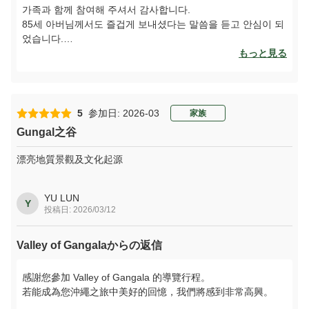
가족과 함께 참여해 주셔서 감사합니다.
85세 아버님께서도 즐겁게 보내셨다는 말씀을 듣고 안심이 되
었습니다.
부디 다시 오키나와에, 그리고 일본에 방문해 주시기를 바랍니
もっと見る
다.
리뷰 남겨주셔서 감사합니다!
ご家族といっしょにご参加ありがとうございます。 85歳のお
5
参加日: 2026-03
家族
父様も楽しんでいただけたとうかがえて、安堵しておりま
Gungal之谷
す。 ぜひ、また沖縄に、日本にお越しいただけますと幸いで
す。 レビューありがとうございます！
漂亮地質景觀及文化起源
YU LUN
Y
投稿日: 2026/03/12
Valley of Gangalaからの返信
感謝您參加 Valley of Gangala 的導覽行程。
若能成為您沖繩之旅中美好的回憶，我們將感到非常高興。