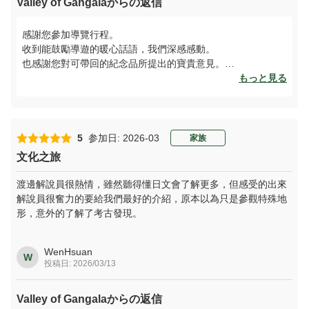
Valley of Gangalaからの返信
感謝您參加導覽行程。
收到能鼓勵導遊的暖心話語，我們深感感動。
也感謝您對可帶回的紀念品所提出的寶貴意見。
目前我們有明信片與團扇等商品，但可能不太顯眼。
もっと見る
我們將重新檢視紀念品的展示方式，並持續考慮能讓大家喜愛
的商品。
感謝您提供寶貴的意見！
5
参加日: 2026-03
家族
ガイドツアーにご参加いただきありがとうございます。 ガイ
文化之旅
ドの励みになるお言葉に感激です。 みなさんがお持ち帰りで
きるお土産についてのご意見もありがとうございます。 現
渡邊解說員很熱情，雖然聽得懂日文會了解更多，但感受的出來
在、ポストカードやうちわなどはありますが、あまり目立た
解說員很奮力的要給我們最好的介紹，原本以為只是參觀特殊地
なかったかもしれません。 お土産の展示方法についても見直
形，意外的了解了考古發現。
し、みなさんが喜んでいただけるものも検討してまいりま
す。 貴重なご意見ありがとうございます！
WenHsuan
W
投稿日: 2026/03/13
Valley of Gangalaからの返信