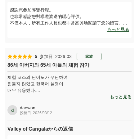
感謝您參加導覽行程。
也非常感謝您對導遊渡邊的暖心評價。
不僅本人，所有工作人員也都非常高興地閱讀了您的留言。
感謝您不僅對自然景觀，也從考古學與人類學的角度產生興
もっと見る
趣。
誠摯歡迎您再次造訪沖繩，也期待您再來日本。
ガイドツアーにご参加いただきありがとうございます。 ガイ
5
参加日: 2026-03
家族
ド渡邊への嬉しいお言葉も本当にありがとうございます。 本
86세 아버지와 65세 아들의 체험 참가
人だけでなく、スタッフ一同嬉しくよませていただきまし
た。 自然だけでなく、考古学・人類学の観点からも興味をも
체험 코스의 난이도가 무난하여
ってくださり、ありがとうございます。 ぜひ、また沖縄に、
힘들지 않았고 한국어 설명이
日本におこしいただけますと幸いです。
매우 유용했다.
특히 램프를 들고 어둠 속에서
もっと見る
남신 동굴을 체험하는 것은
daewon
어디에서도 경험하지 못한 멋진
d
投稿日: 2026/03/12
체험이었다.
모두에게 강력 추천합니다.
Valley of Gangalaからの返信