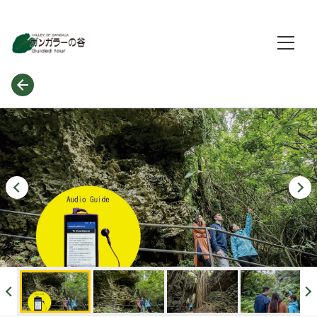
Valley of Gangala
ガンガラーの谷公式予約サイト
マブイオト公式ホームページ
ログイン/予約確認
よくあるお問合せ
言語
English
한국어
简体中文
繁體中文