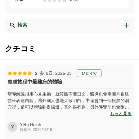
検索
クチコミ
5
参加日: 2026-03
ひとりで
整趟旅程中最難忘的體驗
嚮導解說很用心且生動，就算聽不懂日文，嚮導也會用圖片跟肢
體來表達內容，讓外國人也能大致明白，中途會到一個很黑的洞
穴裡，還可以體驗到提煤燈，真的很有趣，另外導覽前也會附給
每個人一壺好喝不澀的無糖去冰烏龍茶，不用怕走久了會口渴缺
もっと見る
水！
YiRu Hsieh
Y
投稿日: 2026/03/19