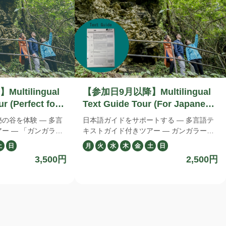
ltilingual
【参加日9月以降】Multilingual
r (Perfect for
Text Guide Tour (For Japanese
uests)
Speakers)
の谷を体験 — 多言
日本語ガイドをサポートする — 多言語テ
ガンガラー
キストガイド付きツアー — ガンガラーの
ーは日本語で実施され
谷のガイドツアーは、日本語でご案内いた
土
日
月
火
水
木
金
土
日
お客様にも安心してお
します。 こちらは、日本語の読み書きが
3,500円
2,500円
う、多言語音声ガイド
可能な海外のお客様向けに、ガイド内容を
国語）をご用意してお
補足するテキストガイドをご利用いただけ
るツアーです。 テキストガイドは日本語
り、ご自身の言語で理
の案内の流れに沿った内容となっており、
す。 この没入型ツ
ご自身のペースで確認しながらご参加いた
ーの谷の自然や歴史、
だけます。 ・日本語ガイドの内容を、簡