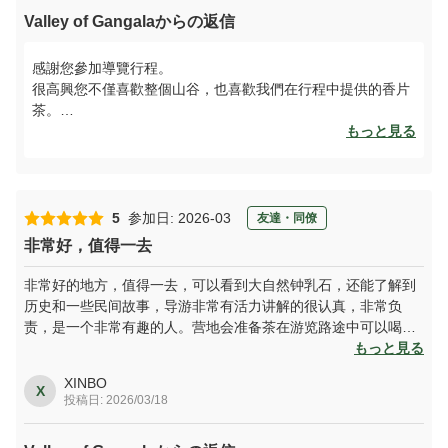
Valley of Gangalaからの返信
感謝您參加導覽行程。
很高興您不僅喜歡整個山谷，也喜歡我們在行程中提供的香片
茶。
歡迎您下次再來沖繩，也再次造訪Gangala之谷！！
もっと見る
ガイドツアーにご参加いただきありがとうございます。 谷全
体はもちろん、ツアー中にお配りしたさんぴん茶も喜んでい
ただきうれしいです。 ぜひ、また沖縄に、ガンガラーの谷に
5
参加日: 2026-03
友達・同僚
おこしいただけますと幸いです。
非常好，值得一去
非常好的地方，值得一去，可以看到大自然钟乳石，还能了解到
历史和一些民间故事，导游非常有活力讲解的很认真，非常负
责，是一个非常有趣的人。营地会准备茶在游览路途中可以喝。
美中不足的地方就是没有纪念品，希望以后能制作一些纪念品，
もっと見る
例如冰箱贴或者明信片一类的
XINBO
X
投稿日: 2026/03/18