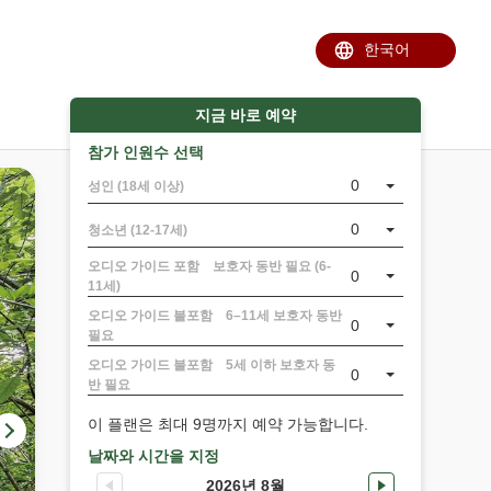
la 공식 홈페이지
로그인/예약 확인
FAQ
지금 바로 예약
참가 인원수 선택
0
성인 (18세 이상)
0
청소년 (12-17세)
오디오 가이드 포함 보호자 동반 필요 (6-
0
11세)
오디오 가이드 불포함 6–11세 보호자 동반
0
필요
오디오 가이드 불포함 5세 이하 보호자 동
0
반 필요
이 플랜은 최대 9명까지 예약 가능합니다.
날짜와 시간을 지정
2026년 8월