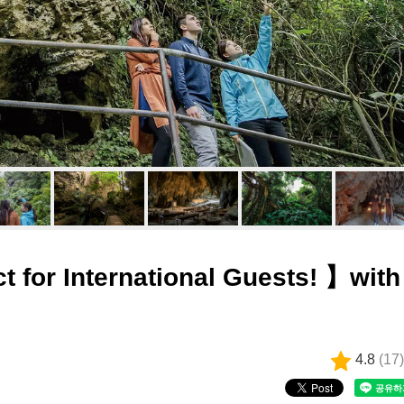
r International Guests! 】with
4.8
(
17
)