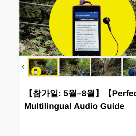
【참가일: 5월–8월】【Perfect fo
Multilingual Audio Guide