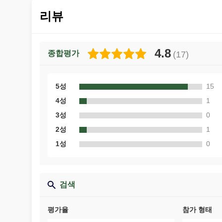
리뷰
4.8
종합평가
(
17
)
5성
15
4성
1
3성
0
2성
1
1성
0
검색
평가율
참가 형태